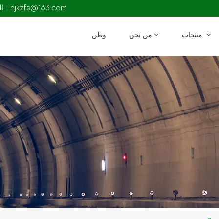
البريد الإلكتروني : njkzfs@163.com
منتجات
من نحن
وطن