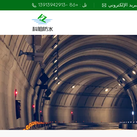
تل : +86 -13913942913