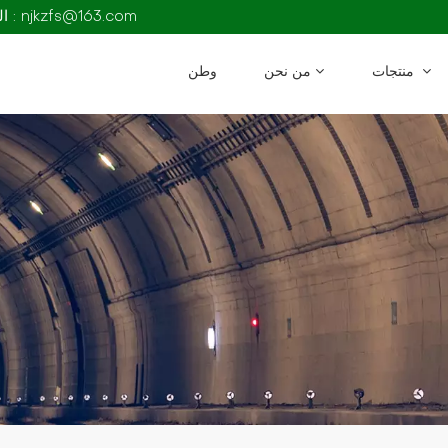
البريد الإلكتروني : njkzfs@163.com
منتجات
من نحن
وطن