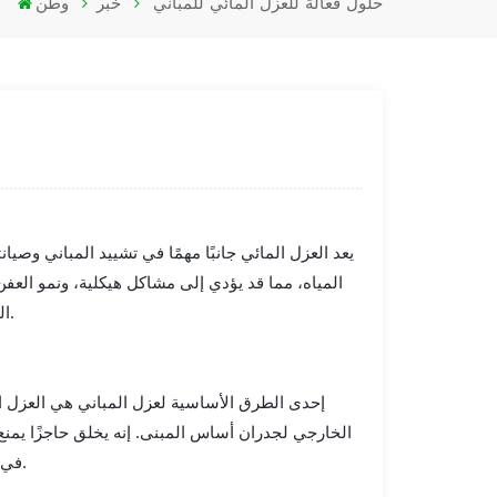
حلول فعالة للعزل المائي للمباني
خبر
وطن
يعد العزل المائي جانبًا مهمًا في تشييد المباني وصي
المياه، مما قد يؤدي إلى مشاكل هيكلية، ونمو ال
المائي الفعالة للمباني التي يمكن أن تساعد في ضمان طول عمرها ومتانتها.
إحدى الطرق الأساسية لعزل المباني هي العزل 
الخارجي لجدران أساس المبنى. إنه يخلق حاجزًا يمنع
في المناطق ذات مستويات المياه الجوفية المرتفعة أو هطول الأمطار الغزيرة.