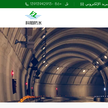
تل : +86 -13913942913