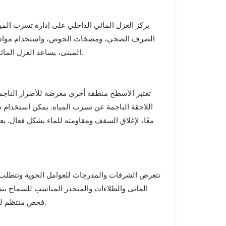
يركز العزل المائي الداخلي على إدارة تسرب الم
الصرف الصحي، ومضخات الحوض، واستخدام مواد ما
المبنى، يساعد العزل المائي الداخلي على منع المشكلات المتعلقة بالرطوبة مثل الرطوبة ونمو العفن.
تعتبر الأسطح منطقة أخرى معرضة للأضرار الناجم
اللاحقة الناجمة عن تسرب المياه. يمكن استخدام طر
معًا، لإغلاق السقف ومقاومته للماء بشكل فعال. يع
تتعرض الشرفات والمدرجات للعوامل الجوية وتتطلب اهت
المائي والطلاءات والمنحدر المناسب للسماح بتص
فحص منتظم للمفاصل والأختام وطبقات العزل المائي للحفاظ على سلامة هذه المناطق.