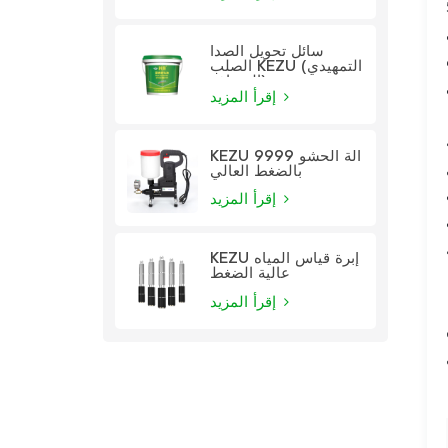
سائل تحويل الصدأ
الصلب KEZU (التمهيدي
الشفاف)
إقرأ المزيد
KEZU 9999 آلة الحشو
بالضغط العالي
إقرأ المزيد
KEZU إبرة قياس المياه
عالية الضغط
إقرأ المزيد