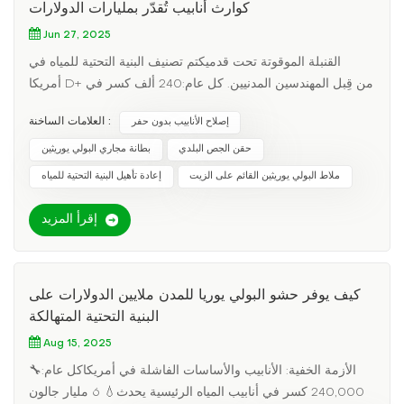
كوارث أنابيب تُقدّر بمليارات الدولارات
Jun 27, 2025
القنبلة الموقوتة تحت قدميكتم تصنيف البنية التحتية للمياه في
أمريكا D+ من قِبل المهندسين المدنيين. كل عام:240 ألف كسر في
أنابيب المياه الرئيسيةيتم فقدان 6 مليارات جالون من المياه
العلامات الساخنة :
إصلاح الأنابيب بدون حفر
المعالجةتنفق المدن مليون دولار/ميل استبدال الأنابيبالطريقة
القديمة = انتحار ماليإصلاح الأنابيب التقليدي يعني:🚧 حفر الشوارع
حقن الجص البلدي
بطانة مجاري البولي يوريثين
(الشركات تكرهك)⏳ مشاريع من 6 إلى 12 شهرًا (السائقين
ملاط البولي يوريثين القائم على الزيت
إعادة تأهيل البنية التحتية للمياه
يكرهونك)💰 تجاوزات الميزانية تصل إلى 300٪ (دافعي الضرائب
يكرهونك)الحل الأكثر ذكاءً: بطانة الجص المصنوعة من مادة البولي
إقرأ المزيد
يوريثين القائمة على الزيتأطقم الروبوتات تقوم الآن بإصلاح الأنابيب
من الداخل:فحص الكاميرا يجد تسريباتفوهات خاصة رش الجص
البولي يوريثينبطانة هيكلية فورية الاستماراتلماذا تحبها المدن:أرخص
كيف يوفر حشو البولي يوريا للمدن ملايين الدولارات على
بنسبة 60% من الاستبدالعمر افتراضي يزيد عن 50 عامًا (مقابل 15
البنية التحتية المتهالكة
للأنابيب الجديدة)عدم وجود أي اضطراب في السطح - لا حفر، لا
كوابيس مروريةدراسة حالة: شيكاغو توفر 200 مليون دولارعندما
Aug 15, 2025
بدأت 12 ميلاً من خطوط الصرف الصحي التي تعود إلى عشرينيات
الأزمة الخفية: الأنابيب والأساسات الفاشلة في أمريكاكل عام:🔧
القرن العشرين في الانهيار:→ استخدام بطانة الجص المصنوعة من
240,000 كسر في أنابيب المياه الرئيسية يحدث💧 6 مليار جالون