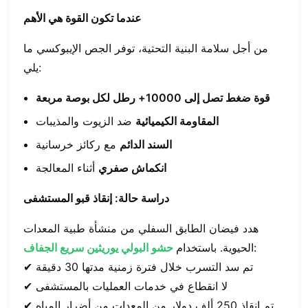
عندما تكون القوة هي الأهم
من أجل سلامة البنية التحتية، توفر الجص الإيبوكسي ما
يلي:
قوة ضغط تصل إلى 10000+ رطل لكل بوصة مربعة
المقاومة الكيميائية
ضد الزيوت والمذيبات
السند الدائم
مع ركائز خرسانية
انكماش صفري
أثناء المعالجة
دراسة حالة: إنقاذ قبو المستشفى
هدد فيضان الطابق السفلي من منشأة طبية المعدات
:
الحيوية. باستخدام
حشو البولي يوريثين سريع الجفاف
✔ تم سد التسرب خلال فترة زمنية مدتها 30 دقيقة
✔ لا انقطاع في خدمات العمليات بالمستشفى
✔ تم إنقاذ 250 ألف دولار من المعدات من أضرار المياه