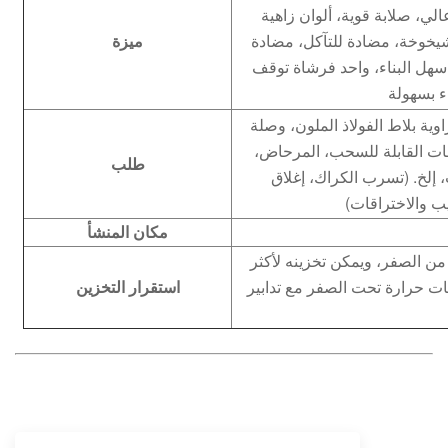
، صلابة قوية، ألوان زاهية
يخوخة، مضادة للتآكل، مضادة
ميزة
هل البناء، واحد فرشاة توقف
ء بسهولة
ية بلاط الفولاذ الملون، وصلة
قات القابلة للسحب، المرحاض،
طلب
لخ. (تسرب الكراك، إغلاق
ب والاختراقات)
مكان المنشأ
ن الصفر، ويمكن تخزينه لأكثر
ات حرارة تحت الصفر مع تدابير
استقرار التخزين