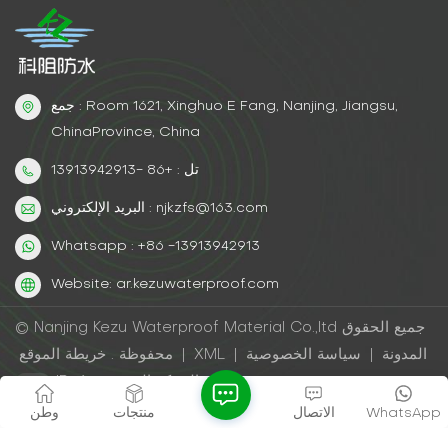
جمع : Room 1621, Xinghuo E Fang, Nanjing, Jiangsu,
ChinaProvince, China
تل : +86 -13913942913
البريد الإلكتروني : njkzfs@163.com
Whatsapp : +86 -13913942913
Website: ar.kezuwaterproof.com
© Nanjing Kezu Waterproof Material Co.,ltd جميع الحقوق
المدونة
|
سياسة الخصوصية
|
XML
|
خريطة الموقع
محفوظة .
IPv6 الشبكة المدعومة
WhatsApp
الاتصال
منتجات
وطن