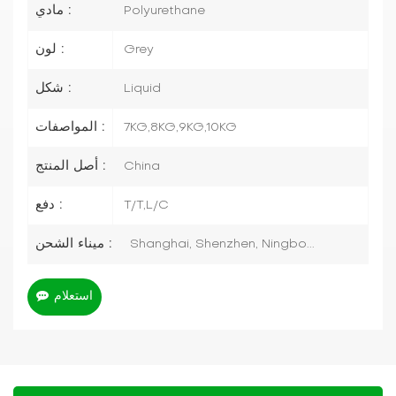
مادي :
Polyurethane
لون :
Grey
شكل :
Liquid
المواصفات :
7KG,8KG,9KG,10KG
أصل المنتج :
China
دفع :
T/T,L/C
ميناء الشحن :
Shanghai, Shenzhen, Ningbo...
استعلام