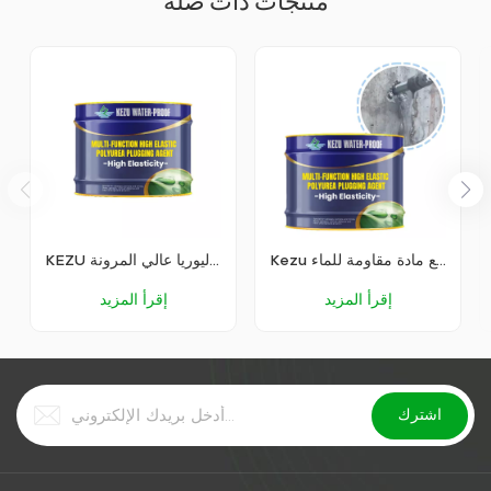
منتجات ذات صله
Kezu سعر المصنع إصلاح شقوق الطريق انكماش مواد الترقيع مادة مقاومة للماء
KEZU عامل توصيل البوليوريا عالي المرونة
إقرأ المزيد
إقرأ المزيد