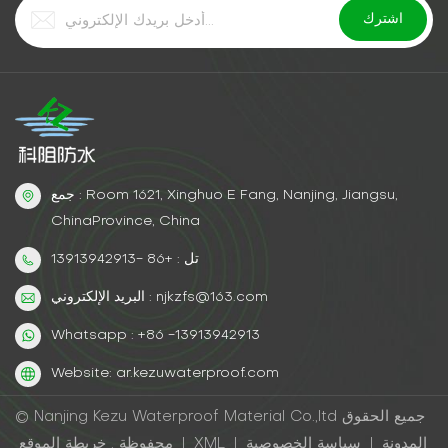
جمع : Room 1621, Xinghuo E Fang, Nanjing, Jiangsu,
ChinaProvince, China
تل : +86 -13913942913
البريد الإلكتروني : njkzfs@163.com
Whatsapp : +86 -13913942913
Website: ar.kezuwaterproof.com
© Nanjing Kezu Waterproof Material Co.,ltd جميع الحقوق
المدونة
|
سياسة الخصوصية
|
XML
|
خريطة الموقع
محفوظة .