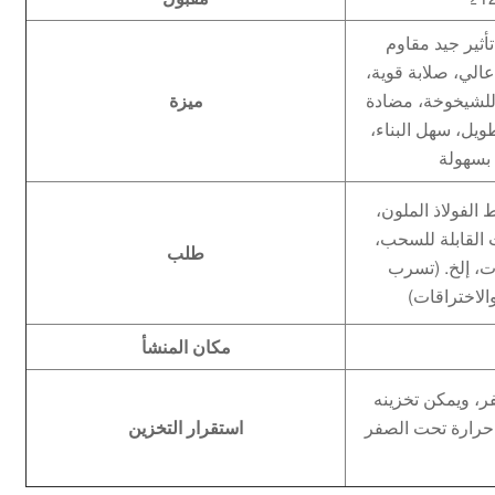
أثير جيد مقاوم
الي، صلابة قوية،
 للشيخوخة، مضادة
ميزة
يل، سهل البناء،
بسهولة
الفولاذ الملون،
 القابلة للسحب،
طلب
، إلخ. (تسرب
الاختراقات)
مكان المنشأ
، ويمكن تخزينه
 حرارة تحت الصفر
استقرار التخزين