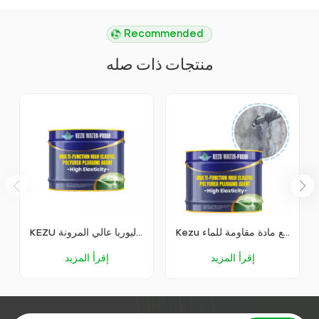
Recommended
منتجات ذات صله
Kezu سعر المصنع إصلاح شقوق الطريق انكماش مواد الترقيع مادة مقاومة للماء
KEZU عامل توصيل البوليوريا عالي المرونة
إقرأ المزيد
إقرأ المزيد