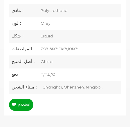
مادي :
Polyurethane
لون :
Grey
شكل :
Liquid
المواصفات :
7KG,8KG,9KG,10KG
أصل المنتج :
China
دفع :
T/T,L/C
ميناء الشحن :
Shanghai, Shenzhen, Ningbo...
استعلام