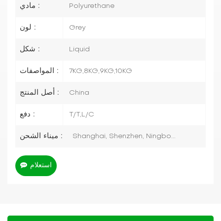
مادي :
Polyurethane
لون :
Grey
شكل :
Liquid
المواصفات :
7KG,8KG,9KG,10KG
أصل المنتج :
China
دفع :
T/T,L/C
ميناء الشحن :
Shanghai, Shenzhen, Ningbo...
استعلام