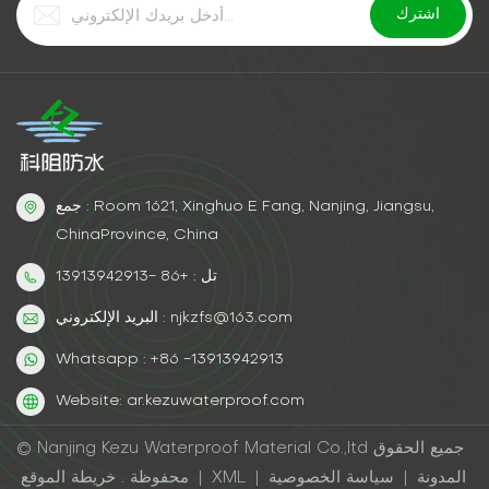
جمع : Room 1621, Xinghuo E Fang, Nanjing, Jiangsu,
ChinaProvince, China
تل : +86 -13913942913
البريد الإلكتروني : njkzfs@163.com
Whatsapp : +86 -13913942913
Website: ar.kezuwaterproof.com
© Nanjing Kezu Waterproof Material Co.,ltd جميع الحقوق
المدونة
|
سياسة الخصوصية
|
XML
|
خريطة الموقع
محفوظة .