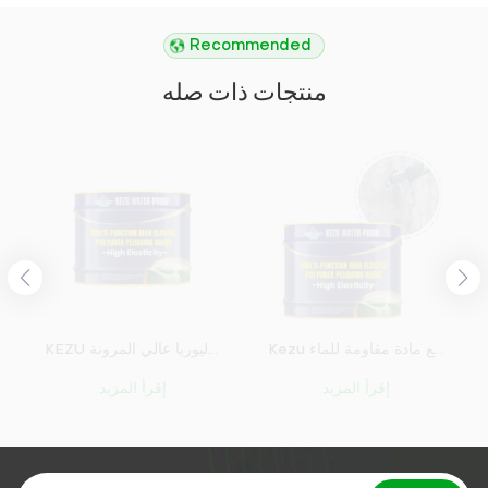
Recommended
منتجات ذات صله
Kezu سعر المصنع إصلاح شقوق الطريق انكماش مواد الترقيع مادة مقاومة للماء
KEZU عامل توصيل البوليوريا عالي المرونة
إقرأ المزيد
إقرأ المزيد