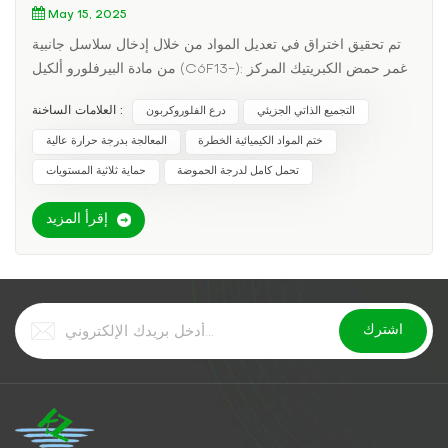
May 15, 2025
تم تحقيق اختراق في تعديل المواد من خلال إدخال سلاسل جانبية
من مادة البيرفلورو ألكيل (C6F13-): غمر حمض الكبريتيك المركز
بنسبة 98% لمدة 30 يومًا، معدل تغير الكتلة
العلامات الساخنة :
التجميع الذاتي الجزيئي
درع الفلوروكربون
ختم المواد الكيميائية الخطرة
المعالجة بدرجة حرارة عالية
تحمل كامل لدرجة الحموضة
حماية ثلاثية المستويات
إقرأ المزيد