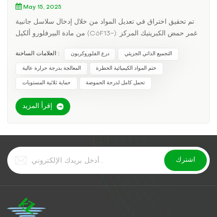
May 15, 2025
تم تحقيق اختراق في تعديل المواد من خلال إدخال سلاسل جانبية
من مادة البيرفلورو ألكيل (C6F13-): غمر حمض الكبريتيك المركز
بنسبة 98% لمدة 30 يومًا، معدل تغير الكتلة
العلامات الساخنة :
التجميع الذاتي الجزيئي
درع الفلوروكربون
ختم المواد الكيميائية الخطرة
المعالجة بدرجة حرارة عالية
تحمل كامل لدرجة الحموضة
حماية ثلاثية المستويات
إقرأ المزيد