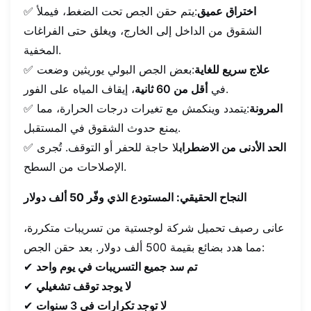
اختراق عميق
:يتم حقن الجص تحت الضغط، فيملأ
✅
الشقوق من الداخل إلى الخارج، ويغلق حتى الفراغات
المخفية.
علاج سريع للغاية
:بعض الجص البولي يوريثين وضعت
✅
، إيقاف المياه على الفور.
في
أقل من 60 ثانية
المرونة
:يتمدد وينكمش مع تغيرات درجات الحرارة، مما
✅
يمنع حدوث الشقوق في المستقبل.
الحد الأدنى من الاضطراب
لا حاجة للحفر أو التوقف. تُجرى
✅
الإصلاحات من السطح.
النجاح الحقيقي: المستودع الذي وفّر 50 ألف دولار
عانى رصيف تحميل شركة لوجستية من تسريبات متكررة،
مما هدد بضائع بقيمة 500 ألف دولار. بعد حقن الجص:
تم سد جميع التسريبات في يوم واحد
✔
لا يوجد توقف تشغيلي
✔
لا توجد تكرارات في 3 سنوات
✔