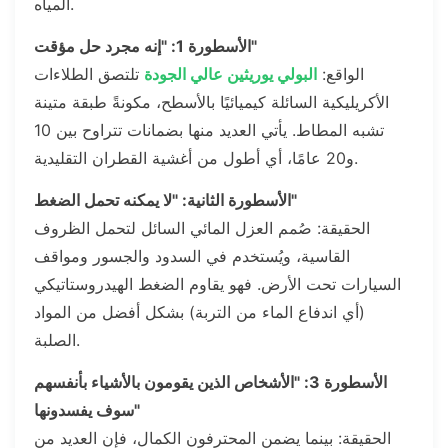
المياه.
الأسطورة 1: "إنه مجرد حل مؤقت"
الواقع:
البولي يوريثين عالي الجودة
تلتصق الطلاءات
الأكريليكية السائلة كيميائيًا بالأسطح، مكونةً طبقة متينة
تشبه المطاط. يأتي العديد منها بضمانات تتراوح بين 10
و20 عامًا، أي أطول من أغشية القطران التقليدية.
الأسطورة الثانية: "لا يمكنه تحمل الضغط"
الحقيقة: صُمم العزل المائي السائل لتحمل الظروف
القاسية، ويُستخدم في السدود والجسور ومواقف
السيارات تحت الأرض. فهو يقاوم الضغط الهيدروستاتيكي
(أي اندفاع الماء من التربة) بشكل أفضل من المواد
الصلبة.
الأسطورة 3: "الأشخاص الذين يقومون بالأشياء بأنفسهم
سوف يفسدونها"
الحقيقة: بينما يضمن المحترفون الكمال، فإن العديد من