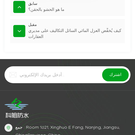
سابق
ما هو الحشو بالحقن؟
مقبل
كيف يُخفِّض العزل المائي السائل التكاليف على مديري
العقارات
جمع : Room 1621, Xinghuo E Fang, Nanjing, Jiangsu,