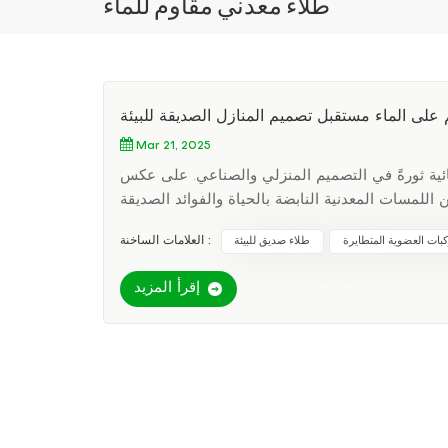
طلاء معدني مقاوم للماء
ائم على الماء مستقبل تصميم المنازل الصديقة للبيئة
Mar 21, 2025
لمائية ثورةً في التصميم المنزلي والصناعي. على عكس
 اللمسات المعدنية النابضة بالحياة والفوائد الصديقة
ية المتطايرة، مما يقلل من الانبعاثات الضارة ويخلق
العلامات الساخنة :
ات العضوية المتطايرة
طلاء صديق للبيئة
ئة. لكن الجماليات لا تُضحى بها من أجل الأخلاق. تُقدم
كور. يضمن التصاقها المتطور متانة طويلة الأمد، حتى
إقرأ المزيد
ك، خصائص مقاومة للماء جعلها شريكًا مثاليًا للمواد
ساحتك؟ اقترن الدهانات المعدنية القائمة على الماء