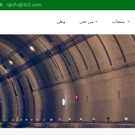
البريد الإلكتروني : njkzfs@163.com
منتجات
من نحن
وطن