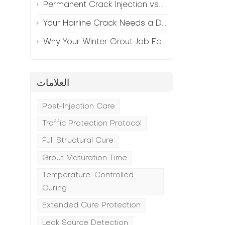
Permanent Crack Injection vs. Annual Patching—The Math
Your Hairline Crack Needs a Different Grout Than Your Wide Gap
Why Your Winter Grout Job Failed (And How to Fix It)
العلامات
Post-Injection Care
Traffic Protection Protocol
Full Structural Cure
Grout Maturation Time
Temperature-Controlled
Curing
Extended Cure Protection
Leak Source Detection