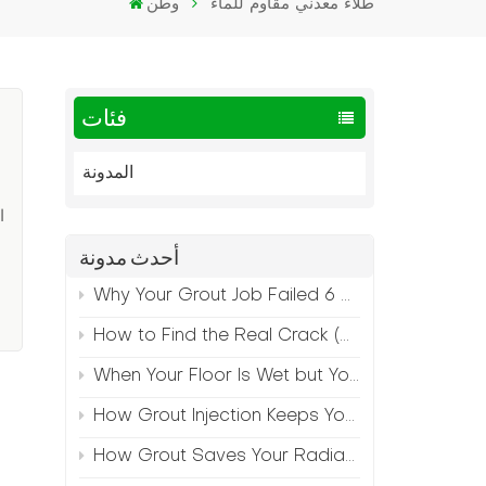
طلاء معدني مقاوم للماء
وطن
فئات
المدونة
ا
أحدث مدونة
ج
Why Your Grout Job Failed 6 Months Later (And How to Prevent It)
How to Find the Real Crack (Because What You See Isn't Always the Source)
When Your Floor Is Wet but Your Crack Is Dry
How Grout Injection Keeps Your Retail Floors Looking Fresh
How Grout Saves Your Radiant Floor from Moisture Damage