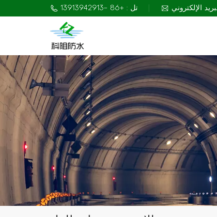
تل : +86 -13913942913