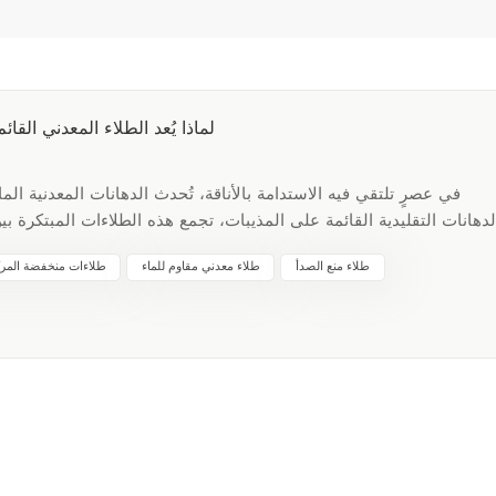
لماذا يُعد الطلاء المعدني الق
في عصرٍ تلتقي فيه الاستدامة بالأناقة، تُحدث الدهانات المعدنية ا
لدهانات التقليدية القائمة على المذيبات، تجمع هذه الطلاءات المبتكرة بين
للبيئة. تحتوي تركيباتها المائية على نسبة منخفضة من المركبات العضو
طلاء منع الصدأ
طلاء معدني مقاوم للماء
طلاءات منخفضة المركب
ودة هواء داخلية أكثر أمانًا - مثالية للعائلات والمستهلكين المهتمين بالبي
الدهانات المعدنية المائية تشطيبات عاكسة رائعة للجدران والأثاث والدي
في الأماكن عالية الرطوبة مثل المطابخ والحمامات. بالإضافة إلى ذل
المقاومة للماء، وحماية الأسطح من الصدأ والتآكل. هل ترغب في ترقية م
مع مانعات التسرب المقاومة للماء للحصول على لمسة نهائية خالية من العيوب ومقاومة للمستقبل.