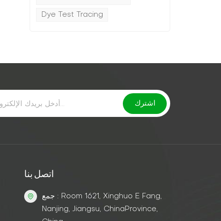
Dye Test Tracing
اتصل بنا
جمع : Room 1621, Xinghuo E Fang,
Nanjing, Jiangsu, ChinaProvince,