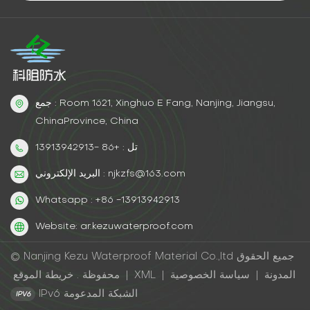
جمع : Room 1621, Xinghuo E Fang, Nanjing, Jiangsu,
ChinaProvince, China
تل : +86 -13913942913
البريد الإلكتروني : njkzfs@163.com
Whatsapp : +86 -13913942913
Website: ar.kezuwaterproof.com
© Nanjing Kezu Waterproof Material Co.,ltd جميع الحقوق
المدونة
|
سياسة الخصوصية
|
XML
|
خريطة الموقع
محفوظة .
IPv6 الشبكة المدعومة