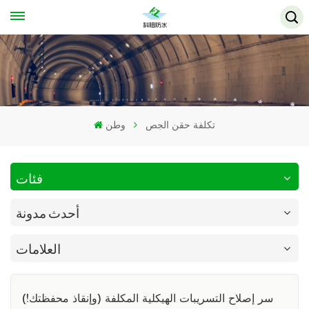
تكلفة حقن الجص
وطن
فئات
أحدث مدونة
العلامات
سر إصلاح التسريبات الهيكلية المكلفة (وإنقاذ محفظتك!)