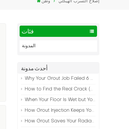
إصلاح التسرب الهيكلي
وطن
فئات
المدونة
أحدث مدونة
Why Your Grout Job Failed 6 Months Later (And How to Prevent It)
How to Find the Real Crack (Because What You See Isn't Always the Source)
When Your Floor Is Wet but Your Crack Is Dry
How Grout Injection Keeps Your Retail Floors Looking Fresh
How Grout Saves Your Radiant Floor from Moisture Damage