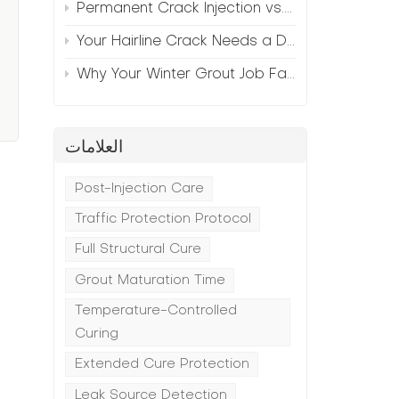
Permanent Crack Injection vs. Annual Patching—The Math
Your Hairline Crack Needs a Different Grout Than Your Wide Gap
Why Your Winter Grout Job Failed (And How to Fix It)
العلامات
Post-Injection Care
Traffic Protection Protocol
Full Structural Cure
Grout Maturation Time
Temperature-Controlled
Curing
Extended Cure Protection
Leak Source Detection