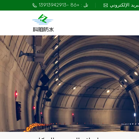
تل : +86 -13913942913