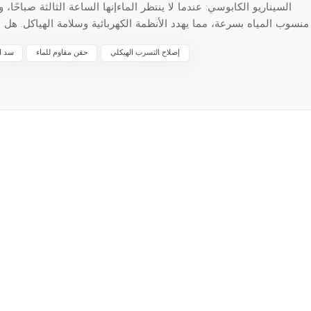
السيناريو الكابوسي: عندما لا ينتظر الماءإنها الساعة الثالثة صباحًا،
منسوب المياه بسرعة، مما يهدد الأنظمة الكهربائية وسلامة الهياكل. هل 
يعمل على الأسطح الرطب
إصلاح التسرب الهيكلي
حقن مقاوم للماء
سد ا
90 ثانية عند ملامسته للماءيتوسع 15-20
عن مفاصل الأنابيب المتدفقة)✅ لا حاجة إلى مهارات خاص
التوقفغرفة الخ
التقليدية)"هذا ليس مجرد منتج، بل هو عبارة عن بوليصة تأمين ضد ا
الثالث عندما لا ينتظر الماء، توفر لك مواد الختم الطارئة وقتًا للتنفس - وتوفر ملايين الدولارات.