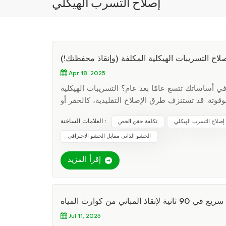
إصلاح التسرب الهيكلي
اح التسريبات الهيكلية المكلفة (وإنقاذ محفظتك!)
Apr 18, 2025
أساساتك تتسع عامًا بعد عام؟ التسريبات الهيكلية
تة. قد تستنزف طرق الإصلاح التقليدية، كالحفر أو
هناك حل أسرع وأرخص وأقل تدخلاً؟ حقن الجص، البطل
العلامات الساخنة :
إصلاح التسرب الهيكلي
تكلفة حقن الجص
يمرات متخصصة أو مواد أسمنتية لسد الشقوق، وتثبيت
الحشو الذاتي مقابل الحشو الاحترافي
لجدران أو حفر حديقتك الخلفية. تخيل إصلاح جدار قبو
معدات ثقيلة. حقن الجص لا يعد العلاج السريع مجرد
إقرأ المزيد
تفوز حقن الجص بالقلوب (والأموال): فعّالة من حيث
تقليدية. السرعة: يتم الانتهاء من معظم المشاريع في يوم واحد. المتانة:
أدنى من النفايات وعدم تدمير المناظر الطبيعية. هل ما
زلتَ متشككًا؟ اسأل أصحاب المنازل مثل سارة من تكساس، التي وفرت 12,000 دولار باختيارها حقن الجص لإصلاح أساس
9 ثانية لإنقاذ المباني من كوارث المياه
نه لتجنب تكاليف توقف العمل في المستودعات. لا تدع
Jul 11, 2025