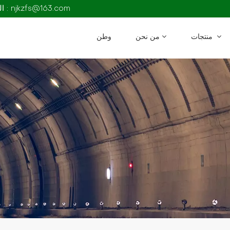
البريد الإلكتروني : njkzfs@163.com
منتجات
من نحن
وطن