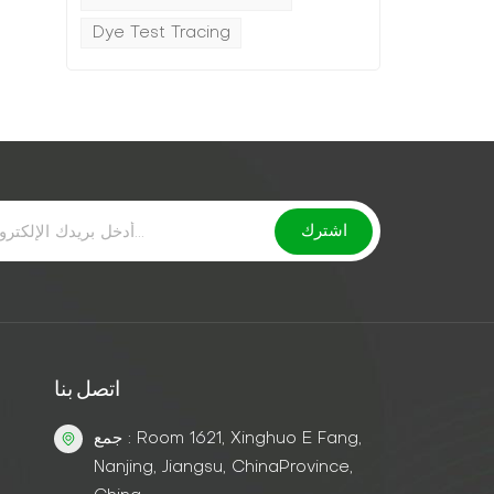
Dye Test Tracing
اتصل بنا
جمع : Room 1621, Xinghuo E Fang,
Nanjing, Jiangsu, ChinaProvince,