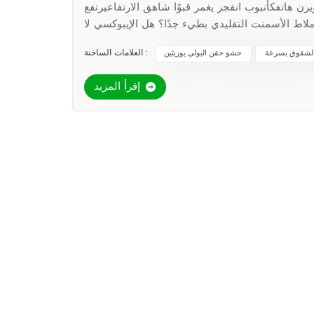
 ويرن هاتفكأنبوب انفجر يغمر قبوًا شاهق الارتفاعيرتفع
ملاط الأسمنت التقليدي بطيء جدًا؟ هل الإيبوكسي لا
ة؟ كل دقيقة تكلف 5000 دولار أمريكي+ في الأضرار.هذا هو المكان مانعات التسرب الطارئة
العلامات الساخنة :
لشقوق بسرعة
حشو حقن البولي يوريثين
يصبحون أبطالًا.لماذا تتفوق المواد المانعة للتسرب سريعة المفعول على الطرق التقليدية✅ رد فعل سريع كالبرقرغوة في 30-
 ضعف حجمها لسد الفجوات على الفور✅ أعمال حيث يفشل الآخرونالسندات إلى
إقرأ المزيد
الخرسانة الرطبة، والبولي فينيل كلوريد، والمعادنيوقف التسربات تحت حتى ضغط 15 رطل لكل بوصة مربعة (تم اختباره بحثًا
ةخراطيش مكونة من مكون واحد تناسب مسدسات السد
القياسيةيتم العلاج تحت الماء - لا حاجة لإيقاف إمداد المياه أولاًالإنقاذ الحقيقي: مركز البيانات يوفر 2 مليون دولار من وقت
ادم مهددة بالفيضان أكثر من 10000 شركةقام الطاقم بحقن مادة مانعة للتسرب في شق الأساس
المتسرب:تم إيقاف التسرب في 45 ثانيةعدم فقدان البياناتتكلفة الإصلاح: 500 دولار (مقابل 50 ألف دولار للطرق
لكوارث."— مدير المنشأة، مركز البيانات من المستوى