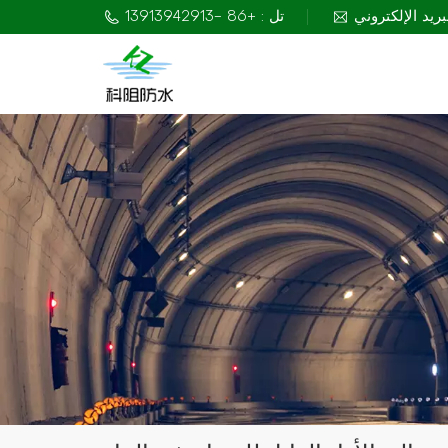
تل : +86 -13913942913