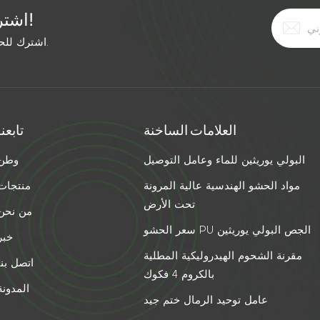
اشترك في النشرة الإخبارية المجانية!
اشترك للحصول على آخر الأخبار. ابق على اطلاع بأحدث الاتجاهات.
العلامات الساخنة
تابعنا
البولي يوريثين للماء وعامل التوصيل
وطن
مواد الحشو الهندسية عالية المرونة
منتجات
تحت الأرض
من نحن
سعر الحشو PU الجص البولي يوريثين
خبر
مقرنة الشحوم الهيدروليكية المطلية
اتصل بنا
بالكروم 4 فكوك
المدونة
عامل توحيد الرمال ختم جيد