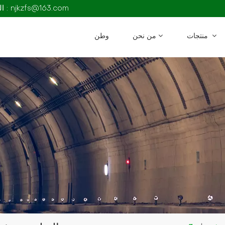
البريد الإلكتروني : njkzfs@163.com
منتجات
من نحن
وطن