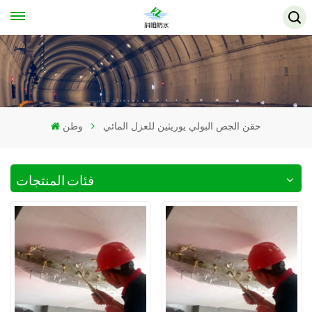
حقن الجص البولي يوريثين للعزل المائي
وطن
فئات المنتجات