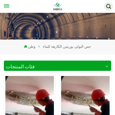
جص البولي يوريثين الكارهة للماء
وطن
فئات المنتجات