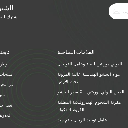
اشترك في النشرة الإخبارية المجانية!
اشترك للحصول على آخر الأخبار. ابق على اطلاع بأحدث الاتجاهات.
العلامات الساخنة
تابعنا
البولي يوريثين للماء وعامل التوصيل
وطن
مواد الحشو الهندسية عالية المرونة
منتجات
تحت الأرض
من نحن
سعر الحشو PU الجص البولي يوريثين
خبر
مقرنة الشحوم الهيدروليكية المطلية
اتصل بنا
بالكروم 4 فكوك
المدونة
عامل توحيد الرمال ختم جيد