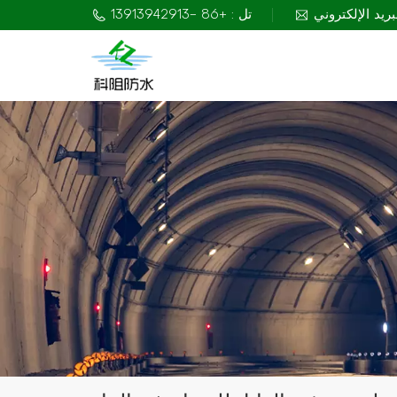
تل : +86 -13913942913