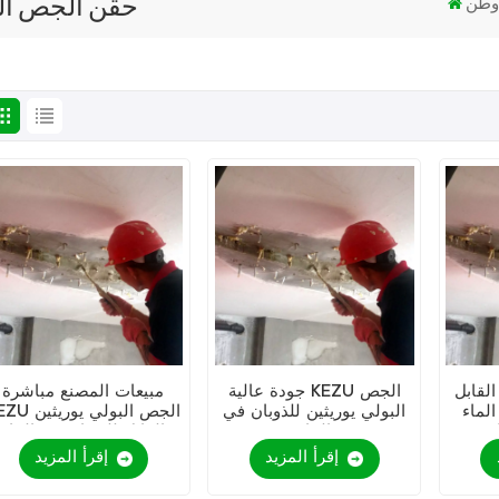
حقن الجص البو
طن
لقابل
جودة عالية KEZU الجص
مبيعات المصنع مباشرة
ء KEZU
البولي يوريثين للذوبان في
KEZU الجص البولي ي
م
الماء
القابل للذوبان في الماء
إقرأ المزيد
إقرأ المزيد