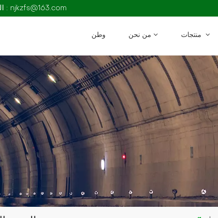
البريد الإلكتروني : njkzfs@163.com
منتجات
من نحن
وطن