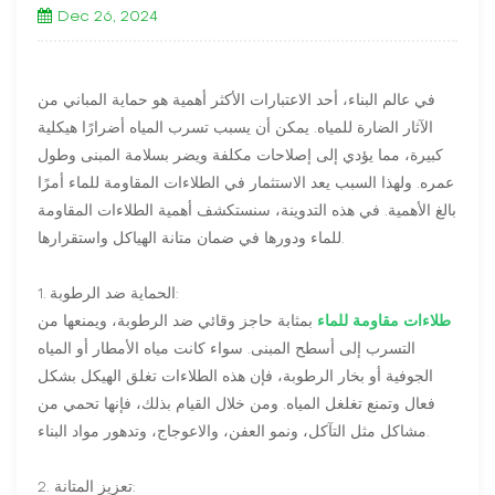
Dec 26, 2024
في عالم البناء، أحد الاعتبارات الأكثر أهمية هو حماية المباني من
الآثار الضارة للمياه. يمكن أن يسبب تسرب المياه أضرارًا هيكلية
كبيرة، مما يؤدي إلى إصلاحات مكلفة ويضر بسلامة المبنى وطول
عمره. ولهذا السبب يعد الاستثمار في الطلاءات المقاومة للماء أمرًا
بالغ الأهمية. في هذه التدوينة، سنستكشف أهمية الطلاءات المقاومة
للماء ودورها في ضمان متانة الهياكل واستقرارها.
1. الحماية ضد الرطوبة:
طلاءات مقاومة للماء
بمثابة حاجز وقائي ضد الرطوبة، ويمنعها من
التسرب إلى أسطح المبنى. سواء كانت مياه الأمطار أو المياه
الجوفية أو بخار الرطوبة، فإن هذه الطلاءات تغلق الهيكل بشكل
فعال وتمنع تغلغل المياه. ومن خلال القيام بذلك، فإنها تحمي من
مشاكل مثل التآكل، ونمو العفن، والاعوجاج، وتدهور مواد البناء.
2. تعزيز المتانة: