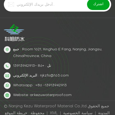
جمع : Room 1621, Xinghuo E Fang, Nanjing, Jiangsu,
ChinaProvince, China
تل : +86 -13913942913
البريد الإلكتروني : njkzfs@163.com
Whatsapp : +86 -13913942913
Website: ar.kezuwaterproof.com
© Nanjing Kezu Waterproof Material Co.,ltd جميع الحقوق
المدونة
|
سياسة الخصوصية
|
XML
|
خريطة الموقع
محفوظة .